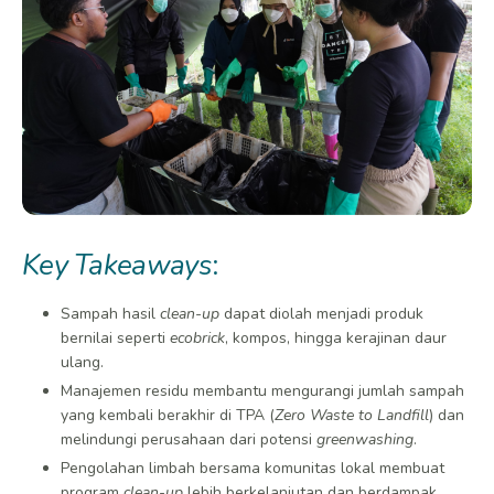
Key Takeaways
:
Sampah hasil
clean-up
dapat diolah menjadi produk
bernilai seperti
ecobrick
, kompos, hingga kerajinan daur
ulang.
Manajemen residu membantu mengurangi jumlah sampah
yang kembali berakhir di TPA (
Zero Waste to Landfill
) dan
melindungi perusahaan dari potensi
greenwashing
.
Pengolahan limbah bersama komunitas lokal membuat
program
clean-up
lebih berkelanjutan dan berdampak