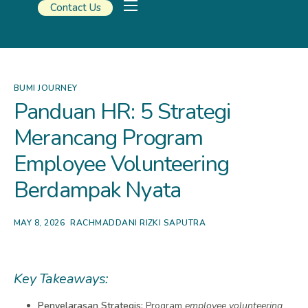
Contact Us
Our Solutions
Travel Resources
About Us
BUMI JOURNEY
Panduan HR: 5 Strategi
Merancang Program
Employee Volunteering
Berdampak Nyata
MAY 8, 2026
RACHMADDANI RIZKI SAPUTRA
Key Takeaways:
Penyelarasan Strategis:
Program
employee volunteering