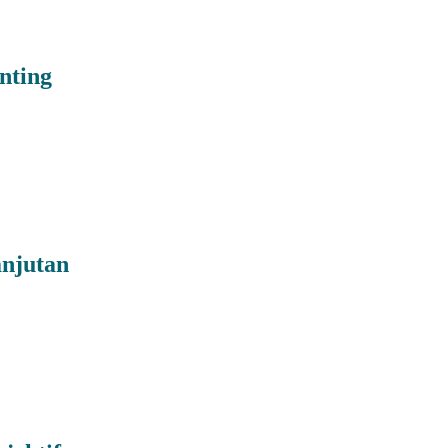
nting
anjutan