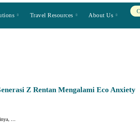
C
utions
Travel Resources
About Us
Generasi Z Rentan Mengalami Eco Anxiety
minya, …