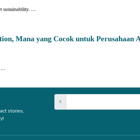
sustainability. …
ption, Mana yang Cocok untuk Perusahaan 
n …
act stories,
y!