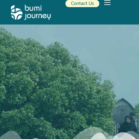
Contact Us
Our Solutions
Travel Resources
About Us