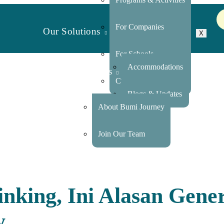
For Companies
Our Solutions
X
For Schools
Accommodations
Travel Resources
Custom Group Trip
Blogs & Updates
About Bumi Journey
About Us
Join Our Team
nking, Ini Alasan Gene
y