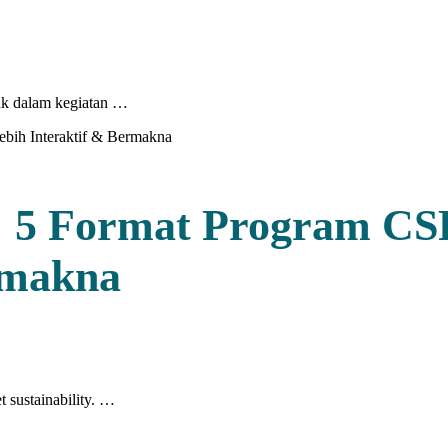
suk dalam kegiatan …
: 5 Format Program C
rmakna
sustainability. …