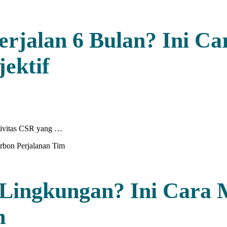
jalan 6 Bulan? Ini Ca
ektif
tivitas CSR yang …
Lingkungan? Ini Cara 
m