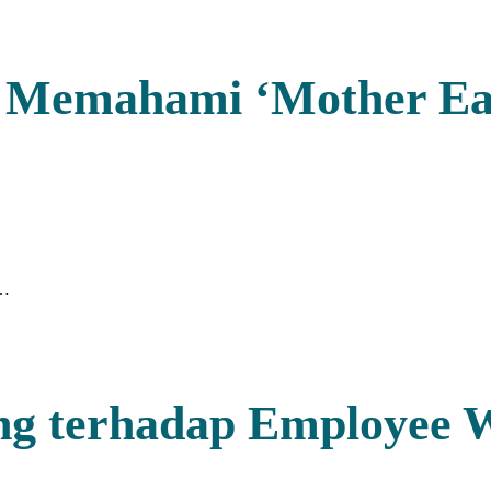
h: Memahami ‘Mother E
 …
ng terhadap Employee W