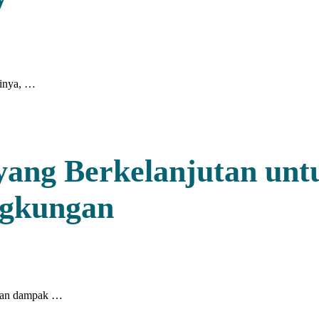
minya, …
ang Berkelanjutan unt
ngkungan
ikan dampak …